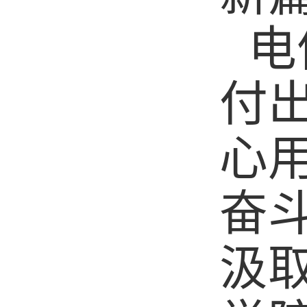
电
付
心
奋
汲