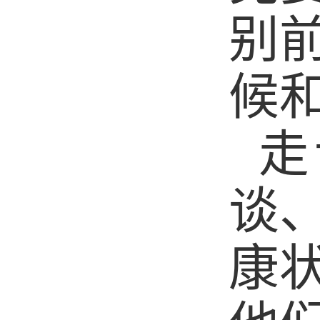
别
候
走
谈
康