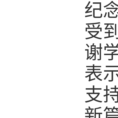
纪
受
谢
表
支
新