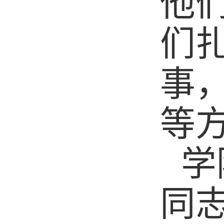
他
们
事
等
学
同