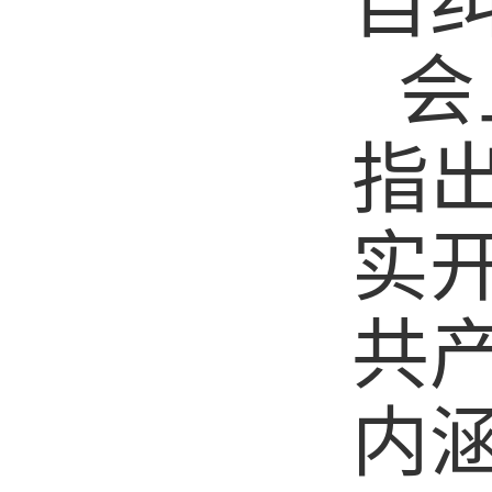
自
会
指
实
共
内