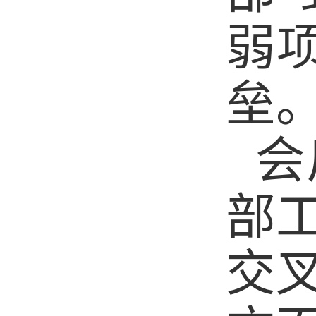
弱
垒
会
部
交