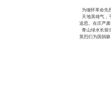
为缅怀革命先烈
天地英雄气，千
追思。在庄严肃
青山绿水长留生
英烈们为国捐躯