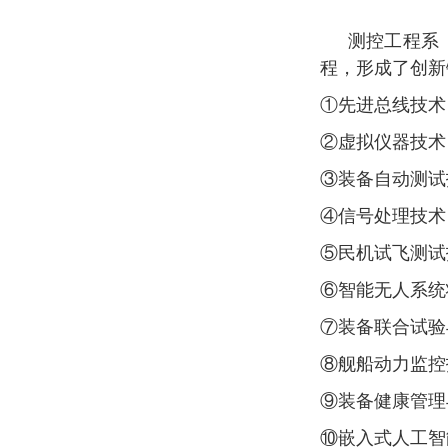
测控工程系
程
，形成了创新
①
先进总线技术
②
虚拟仪器技术
③
装备自动测试
④
信号处理技术
⑤
民机试飞测试
⑥
智能无人系统
⑦
装备联合试验
⑧
舰船动力监控
⑨
装备健康管理
⑩
嵌入式人工智